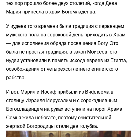
тех пор прошло более двух столетий, когда Дева
Мария принесла в храм Богомладенца.
У иудеев того времени была традиция с первенцем
мужского пола на сороковой день приходить в Храм
— для исполнения обряда посвящения Богу. Это
была не простая традиция, а закон Моисеев: его
иудеи установили в память исхода евреев из Египта,
освобождения от четырехсотлетнего египетского
рабства.
И вот, Мария и Иосиф прибыли из Вифлеема в
столицу Израиля Иерусалим и с сорокадневным
Богомладенцем на руках вступили на порог Храма.
Семья жила небогато, поэтому очистительной
жертвой Богородицы стали два голубка.