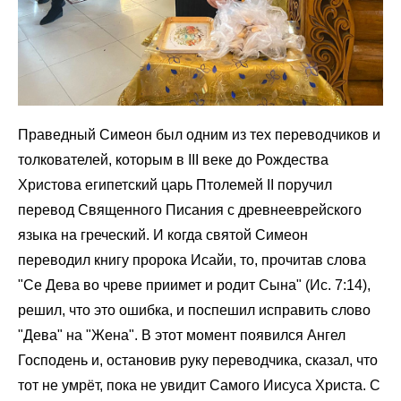
Праведный Симеон был одним из тех переводчиков и
толкователей, которым в III веке до Рождества
Христова египетский царь Птолемей II поручил
перевод Священного Писания с древнееврейского
языка на греческий. И когда святой Симеон
переводил книгу пророка Исайи, то, прочитав слова
"Се Дева во чреве приимет и родит Сына" (Ис. 7:14),
решил, что это ошибка, и поспешил исправить слово
"Дева" на "Жена". В этот момент появился Ангел
Господень и, остановив руку переводчика, сказал, что
тот не умрёт, пока не увидит Самого Иисуса Христа. С