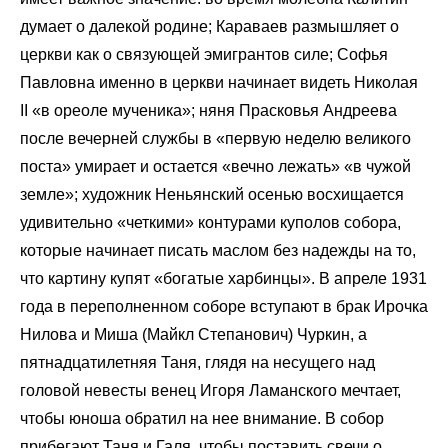
думает о далекой родине; Караваев размышляет о
церкви как о связующей эмигрантов силе; Софья
Павловна именно в церкви начинает видеть Николая
II «в ореоле мученика»; няня Прасковья Андреева
после вечерней службы в «первую неделю великого
поста» умирает и остается «вечно лежать» «в чужой
земле»; художник Неньянский осенью восхищается
удивительно «четкими» контурами куполов собора,
которые начинает писать маслом без надежды на то,
что картину купят «богатые харбинцы». В апреле 1931
года в переполненном соборе вступают в брак Ирочка
Нилова и Миша (Майкл Степанович) Чуркин, а
пятнадцатилетняя Таня, глядя на несущего над
головой невесты венец Игоря Ламанского мечтает,
чтобы юноша обратил на нее внимание. В собор
прибегают Таня и Галя, чтобы поставить свечи о