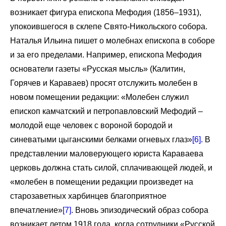
возникает фигура епископа Мефодия (1856–1931),
упокоившегося в склепе Свято-Никольского собора.
Наталья Ильина пишет о молебнах епископа в соборе
и за его пределами. Например, епископа Мефодия
основатели газеты «Русская мысль» (Калитин,
Горячев и Караваев) просят отслужить молебен в
новом помещении редакции: «Молебен служил
епископ камчатский и петропавловский Мефодий –
молодой еще человек с вороной бородой и
синеватыми цыганскими белками огневых глаз»
[6]
. В
представлении маловерующего юриста Караваева
церковь должна стать силой, сплачивающей людей, и
«молебен в помещении редакции произведет на
старозаветных харбинцев благоприятное
впечатление»
[7]
. Вновь эпизодический образ собора
возникает летом 1918 года, когда сотрудники «Русской