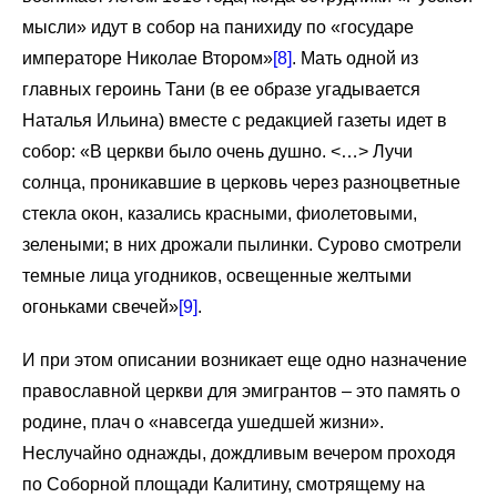
мысли» идут в собор на панихиду по «государе
императоре Николае Втором»
[8]
. Мать одной из
главных героинь Тани (в ее образе угадывается
Наталья Ильина) вместе с редакцией газеты идет в
собор: «В церкви было очень душно. <…> Лучи
солнца, проникавшие в церковь через разноцветные
стекла окон, казались красными, фиолетовыми,
зелеными; в них дрожали пылинки. Сурово смотрели
темные лица угодников, освещенные желтыми
огоньками свечей»
[9]
.
И при этом описании возникает еще одно назначение
православной церкви для эмигрантов – это память о
родине, плач о «навсегда ушедшей жизни».
Неслучайно однажды, дождливым вечером проходя
по Соборной площади Калитину, смотрящему на