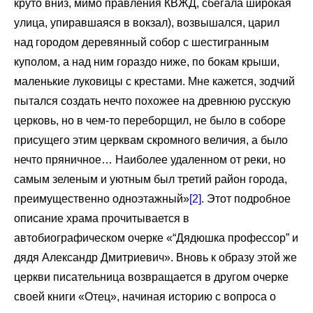
круто вниз, мимо правления КВЖД, сбегала широкая
улица, упиравшаяся в вокзал), возвышался, царил
над городом деревянный собор с шестигранным
куполом, а над ним гораздо ниже, по бокам крыши,
маленькие луковицы с крестами. Мне кажется, зодчий
пытался создать нечто похожее на древнюю русскую
церковь, но в чем-то переборщил, не было в соборе
присущего этим церквам скромного величия, а было
нечто пряничное… Наиболее удаленном от реки, но
самым зеленым и уютным был третий район города,
преимущественно одноэтажный»
[2]
. Этот подробное
описание храма прочитывается в
автобиографическом очерке «“Дядюшка профессор” и
дядя Александр Дмитриевич». Вновь к образу этой же
церкви писательница возвращается в другом очерке
своей книги «Отец», начиная историю с вопроса о