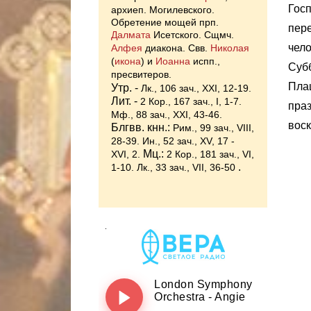
Госп
архиеп. Могилевского.
Обретение мощей прп.
пере
Далмата
Исетского. Сщмч.
чело
Алфея
диакона. Свв.
Николая
(
икона
) и
Иоанна
испп.,
Субб
пресвитеров.
Плащ
Утр. -
Лк., 106 зач., XXI, 12-19.
Лит. -
2 Кор., 167 зач., I, 1-7.
праз
Мф., 88 зач., XXI, 43-46.
воск
Блгвв. кнн.:
Рим., 99 зач., VIII,
28-39.
Ин., 52 зач., XV, 17 -
Мц.:
XVI, 2.
2 Кор., 181 зач., VI,
.
1-10.
Лк., 33 зач., VII, 36-50