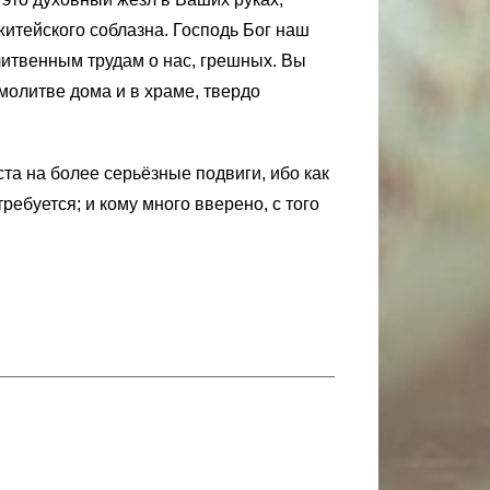
итейского соблазна. Господь Бог наш
литвенным трудам о нас, грешных. Вы
молитве дома и в храме, твердо
а на более серьёзные подвиги, ибо как
требуется; и
кому
много вверено, с
того