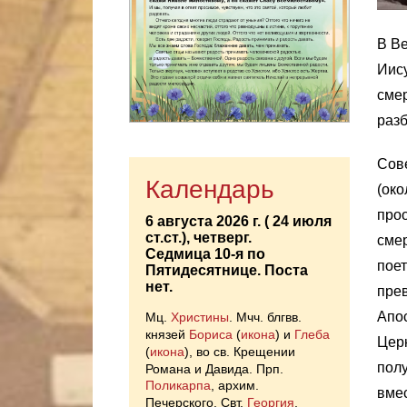
В Ве
Иису
смер
разб
Сове
Календарь
(око
проо
6 августа 2026 г. ( 24 июля
ст.ст.), четверг.
смер
Седмица 10-я по
поет
Пятидесятнице.
Поста
нет.
прев
Апос
Мц.
Христины
. Мчч. блгвв.
князей
Бориса
(
икона
) и
Глеба
Церк
(
икона
), во св. Крещении
полу
Романа и Давида. Прп.
Поликарпа
, архим.
вмес
Печерского. Свт.
Георгия
,