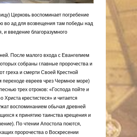
ницу) Церковь воспоминает погребение
ою во ад для возвещения там победы над
, и введение благоразумного
ней. После малого входа с Евангелием
которых собраны главные пророчества и
от греха и смерти Своей Крестной
м переходе евреев чрез Чермное море)
песнью трех отроков: «Господа пойте и
о Христа крестистеся» и читается
лужат воспоминанием обычая древней
ящихся к принятию таинства крещения и
ение). По чтении Апостола поются,
ржащих пророчества о Воскресении