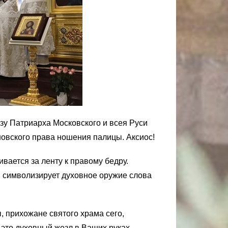
азу Патриарха Московского и всея Руси
овского права ношения палицы. Аксиос!
ается за ленту к правому бедру.
и символизирует духовное оружие слова
 прихожане святого храма сего,
то духовный жезл в Ваших руках,