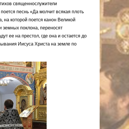
 стихов священнослужители
поется песнь «Да молчит всякая плоть
, на которой поется канон Великой
и земных поклона, переносят
т ее на престол, где она и остается до
бывания Иисуса Христа на земле по