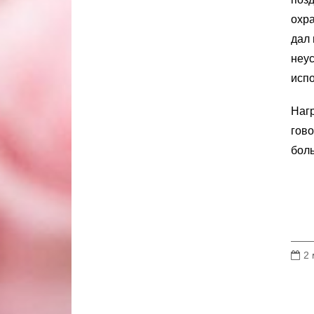
охра
дал 
неус
исп
Нагр
гово
бол
2 