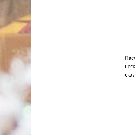
Пасх
неск
сказ