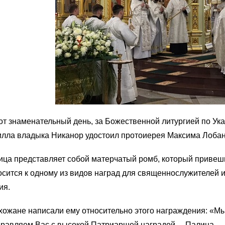
от знаменательный день, за Божественной литургией по Ук
илла
в
ладыка Никанор удостоил протоиерея Максима Лобан
ца представляет собой матерчатый ромб, который привешив
сится к одному из видов наград для священнослужителей 
ия.
ожане написали ему относительно этого награждения: «Мы,
дравляем Вас с высокой Патриаршей наградой… Палица — э