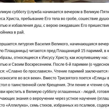
ликую субботу (служба начинается вечером в Великую Пят
са Христа, пребывание Его тела во гробе, сошествие душ
тью и избавления душ, с верою ожидавших Его пришествия
ойника в рай.
ршается литургия Василия Великого, начинающаяся вечер
ло Плащаницы) читаются пред Плащаницей 15 паримий, в 
бразы, относящиеся к Иисусу Христу, как искупившему нас 
тью и Своим Воскресением. После 6‑й паримии (о чудесно
ся: «Славно бо прославися». Чтение паримий заключается 
озносите во вся веки». Вместо Трисвятого поется «Елицы в
тол о таинственной силе Крещения. Эти пение и чтение с
ви крестить в Великую субботу оглашенных - людей, готов
чающих знания о вероучении через устное научение (оглаш
то «Аллилуиа», семь стихов, избранных из псалмов, соде