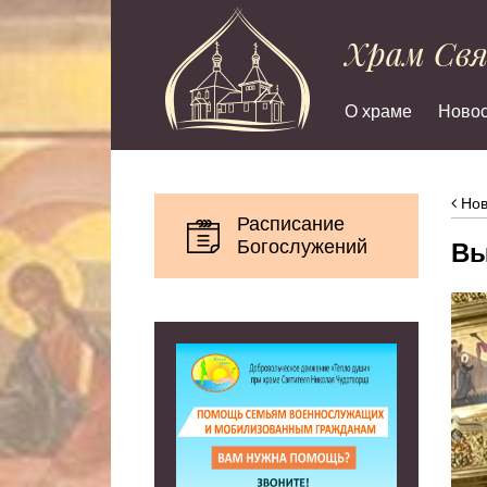
Храм Св
О храме
Новос
Нов
Расписание
Богослужений
Вы