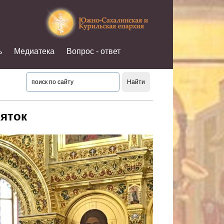
ь
Медиатека
Вопрос - ответ
яток