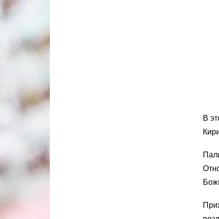
В эт
Кир
Пали
Отно
Бож
Прих
поз