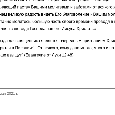
няющий паству Вашими молитвами и заботами от всякого ж
нам великую радость видеть Его благоволение к Вашим мо
танно молитесь, большую часть своего времени проводя в 
олняя заповеди Господа нашего Иисуса Христа…»
ада для священника является очередным призванием Христ
рится в Писании:"...От всякого,
кому дано
много, много и по
ьше
взыщут" (
Евангелие от Луки 12:48).
мая 2021 г.