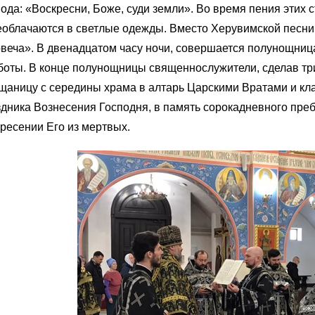
ода: «Воскресни, Боже, суди земли». Во время пения этих
облачаются в светлые одежды. Вместо Херувимской песни 
веча». В двенадцатом часу ночи, совершается полунощница
оты. В конце полунощницы священнослужители, сделав тр
аницу с середины храма в алтарь Царскими Вратами и кладу
дника Вознесения Господня, в память сорокадневного пре
ресении Его из мертвых.