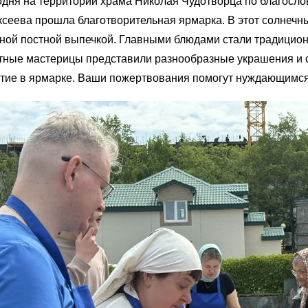
дня на территории храма Николая Чудотворца по благосл
сеева прошла благотворительная ярмарка. В этот солнеч
ной постной выпечкой. Главными блюдами стали традицион
ные мастерицы представили разнообразные украшения и с
стие в ярмарке. Ваши пожертвования помогут нуждающимся