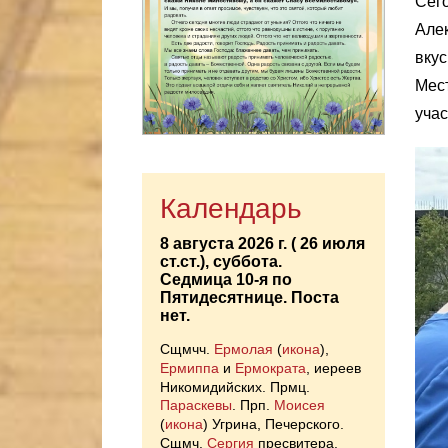
Сего
Алек
вкус
Мест
уча
Календарь
8 августа 2026 г. ( 26 июля
ст.ст.), суббота.
Седмица 10-я по
Пятидесятнице.
Поста
нет.
Сщмчч.
Ермолая
(
икона
),
Ермиппа
и
Ермократа
, иереев
Никомидийских. Прмц.
Параскевы
. Прп.
Моисея
(
икона
) Угрина, Печерского.
Сщмч.
Сергия
пресвитера.