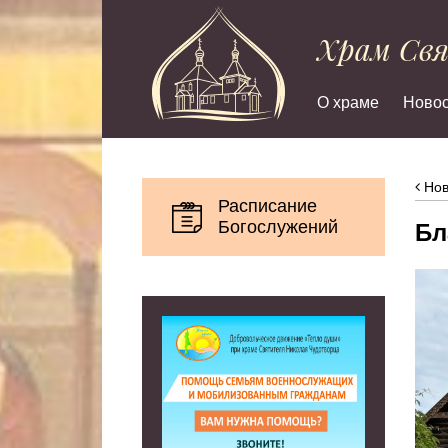
Храм Св
О храме
Новос
Нов
Расписание
Богослужений
Бл