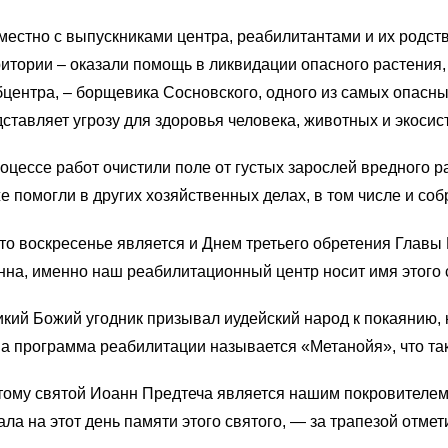
естно с выпускниками центра, реабилитантами и их родст
итории – оказали помощь в ликвидации опасного растения,
центра, – борщевика Сосновского, одного из самых опасн
ставляет угрозу для здоровья человека, животных и экосис
оцессе работ очистили поле от густых зарослей вредного р
е помогли в других хозяйственных делах, в том числе и соб
о воскресенье является и Днем третьего обретения Главы 
на, именно наш реабилитационный центр носит имя этого 
кий Божий угодник призывал иудейский народ к покаянию, 
 программа реабилитации называется «Метанойя», что так
тому святой Иоанн Предтеча является нашим покровителе
ла на этот день памяти этого святого, — за трапезой отмет