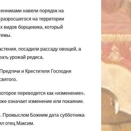
венниками навели порядок на
 разросшегося на территории
ых видов борщевика, который
темы.
астения, посадили рассаду овощей, а
рать урожай редиса.
Предтечи и Крестителя Господня
святого.
которое переводится как «изменение».
же означает изменение или покаяние.
м. Промыслом Божиим дата субботника
ил отец Максим.