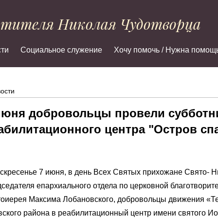
ятителя Николая Чудотворца
ти
Социальное служение
Хочу помочь / Нужна помощ
ости
июня добровольцы провели субботни
абилитационного центра "Остров сп
скресенье 7 июня, в день Всех Святых прихожане Свято- Н
седателя епархиального отдела по церковной благотворит
тоиерея Максима Лобановского, добровольцы движения «Т
ского района в реабилитационный центр имени святого Ио