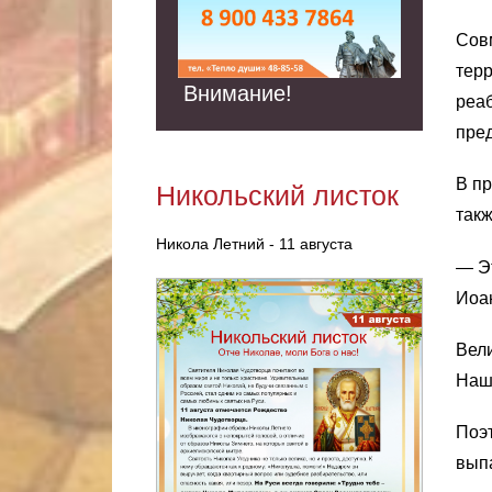
Совм
терр
Внимание!
реаб
пред
В пр
Никольский листок
такж
Никола Летний - 11 августа
— Эт
Иоан
Вели
Наша
Поэ
выпа