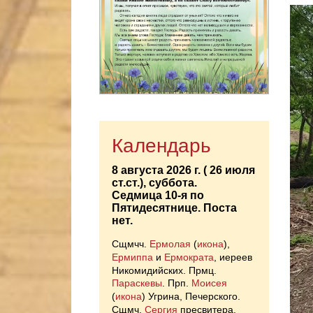
Календарь
8 августа 2026 г. ( 26 июля
ст.ст.), суббота.
Седмица 10-я по
Пятидесятнице.
Поста
нет.
Сщмчч.
Ермолая
(
икона
),
Ермиппа
и
Ермократа
, иереев
Никомидийских. Прмц.
Параскевы
. Прп.
Моисея
(
икона
) Угрина, Печерского.
Сщмч.
Сергия
пресвитера.