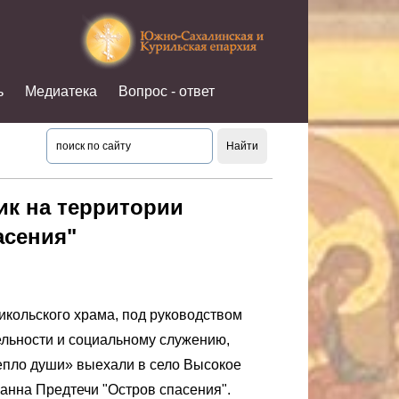
ь
Медиатека
Вопрос - ответ
к на территории
асения"
икольского храма, под руководством
ельности и социальному служению,
епло души» выехали в село Высокое
анна Предтечи "Остров спасения".