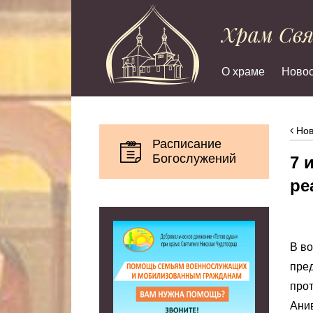
Храм Св
О храме
Новос
Нов
Расписание
Богослужений
7 
ре
В во
пред
про
Анив