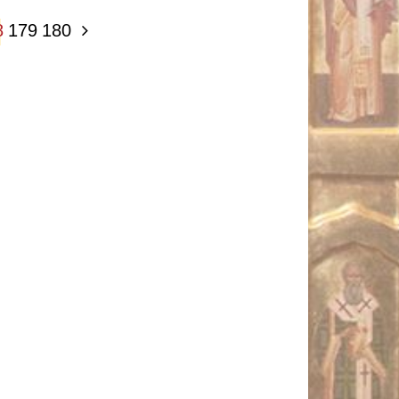
8
179
180