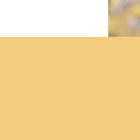
О храме
Новости
Социальное служение
Хочу помочь / Нужна помощь
Медиатека
ей