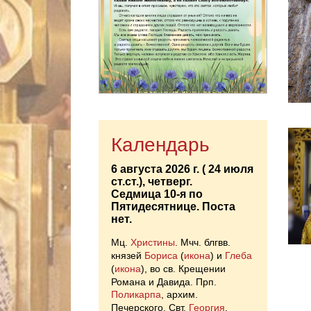
Календарь
6 августа 2026 г. ( 24 июля
ст.ст.), четверг.
Седмица 10-я по
Пятидесятнице.
Поста
нет.
Мц.
Христины
. Мчч. блгвв.
князей
Бориса
(
икона
) и
Глеба
(
икона
), во св. Крещении
Романа и Давида. Прп.
Поликарпа
, архим.
Печерского. Свт.
Георгия
,