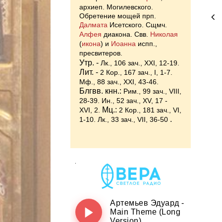
архиеп. Могилевского.
Обретение мощей прп.
Далмата
Исетского. Сщмч.
Алфея
диакона. Свв.
Николая
(
икона
) и
Иоанна
испп.,
пресвитеров.
Утр. -
Лк., 106 зач., XXI, 12-19.
Лит. -
2 Кор., 167 зач., I, 1-7.
Мф., 88 зач., XXI, 43-46.
Блгвв. кнн.:
Рим., 99 зач., VIII,
28-39.
Ин., 52 зач., XV, 17 -
Мц.:
XVI, 2.
2 Кор., 181 зач., VI,
.
1-10.
Лк., 33 зач., VII, 36-50