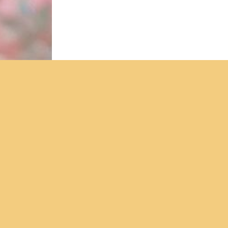
Контакты
Адрес храма Святителя Николая
Чудотворца: 693013, Сахалинская област
г. Южно-Сахалинск, проспект Мира, 379