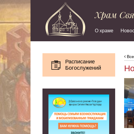
Храм Св
О храме
Новос
Все
Расписание
Но
Богослужений