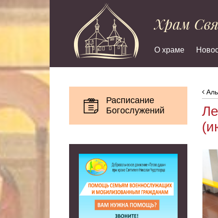
Храм Св
О храме
Новос
Аль
Расписание
Ле
Богослужений
(и