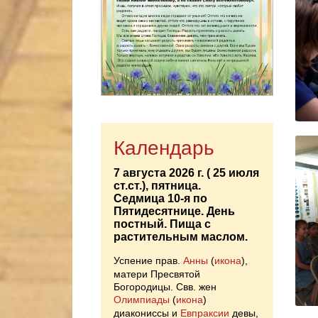
Календарь
7 августа 2026 г. ( 25 июля
ст.ст.), пятница.
Седмица 10-я по
Пятидесятнице. День
постный.
Пища с
растительным маслом.
Успение прав.
Анны
(
икона
),
матери Пресвятой
Богородицы. Свв. жен
Олимпиады
(
икона
)
диакониссы и
Евпраксии
девы,