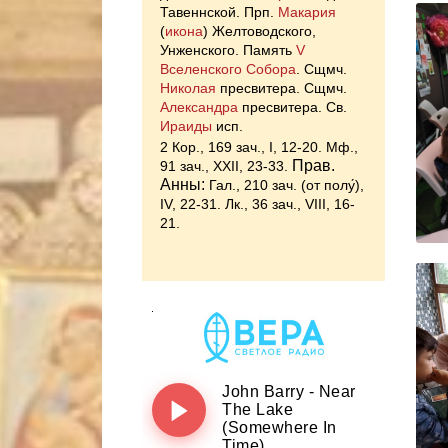
Тавеннской. Прп.
Макария
(
икона
) Желтоводского,
Унженского. Память
V
Вселенского Собора
. Сщмч.
Николая
пресвитера. Сщмч.
Александра
пресвитера. Св.
Ираиды
исп.
2 Кор., 169 зач., I, 12-20.
Мф.,
Прав.
91 зач., XXII, 23-33.
Анны:
Гал., 210 зач. (от полу́),
IV, 22-31.
Лк., 36 зач., VIII, 16-
21.